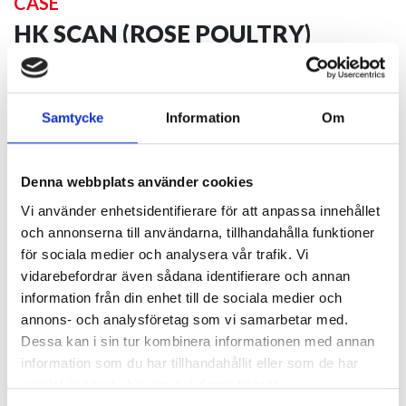
CASE
HK SCAN (ROSE POULTRY)
Se exempel från HK Scan (Rose Poultry), som har 15 linjer
Samtycke
Information
Om
med kontrollvågar från Multicheck för datainsamling.
Denna webbplats använder cookies
Se case
Vi använder enhetsidentifierare för att anpassa innehållet
och annonserna till användarna, tillhandahålla funktioner
för sociala medier och analysera vår trafik. Vi
vidarebefordrar även sådana identifierare och annan
information från din enhet till de sociala medier och
annons- och analysföretag som vi samarbetar med.
Dessa kan i sin tur kombinera informationen med annan
information som du har tillhandahållit eller som de har
samlat in när du har använt deras tjänster.
BLI UPPRINGD AV VÅRA