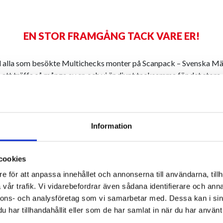
EN STOR FRAMGÅNG TACK VARE ER!
ill alla som besökte Multichecks monter på Scanpack – Svenska Mä
je att träffa så många av er, och vi är djupt tacksamma för det sto
 ni har visat för våra produkter och lösningar. Er nyfikenhet och de
talen vi hade gav oss nya perspektiv och energi inför framtida proj
ni fick ut lika mycket av mässan som vi gjorde, och vi ser fram emo
Information
er och idéer vi diskuterade med er. Multicheck-teamet ser fram em
 mer om era behov och tillsammans hitta nya sätt att optimera er pro
tid på er framgång, och vi gläder oss över att kunna bidra med båd
cookies
lösningar som skapar värde.
e för att anpassa innehållet och annonserna till användarna, tillh
i samlat en video med små glimtar från många av de spännande ö
vår trafik. Vi vidarebefordrar även sådana identifierare och anna
mässan – vi hoppas att den ger en bra känsla för alla intryck och 
nnons- och analysföretag som vi samarbetar med. Dessa kan i sin
delade. Vi ser redan fram emot nästa gång vi ses!
har tillhandahållit eller som de har samlat in när du har använt 