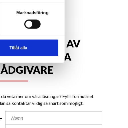
Marknadsföring
LI UPPRINGD AV
Tillåt alla
VÅRA DUKTIGA
RÅDGIVARE
l du veta mer om våra lösningar? Fyll i formuläret
an så kontaktar vi dig så snart som möjligt.