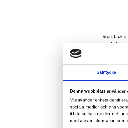
Stort tack t
varit ett nö
och intresse
sam
Vi hoppas att 
Samtycke
de möjlighet
er, lära sig
fokus är all
Denna webbplats använder 
Vi använder enhetsidentifierar
Nedan har v
sociala medier och analysera 
skedde under 
till de sociala medier och a
med annan information som du 