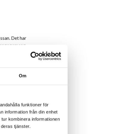
ssan. Det har
ra engagemang
 inspirerande
ekt.
t att följa upp
Om
ot att besöka
duktion. Vårt
e kunskap och
andahålla funktioner för
gonblick som
n information från din enhet
upplevelser vi
 tur kombinera informationen
deras tjänster.