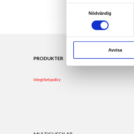
Samtyckesval
Nödvändig
Avvisa
PRODUKTER
SERVICE
OM OSS
K
Integritetspolicy
MULTICHECK AB