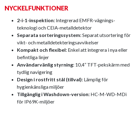
NYCKELFUNKTIONER
2-i-1-inspektion:
Integrerad EMFR-vägnings­
teknologi och CEIA-metalldetektor
Separata sorteringssystem:
Separat utsortering för
vikt- och metalldetekteringsavvikelser
Kompakt och flexibel:
Enkel att integrera i nya eller
befintliga linjer
Användarvänlig styrning:
10,4” TFT-pekskärm med
tydlig navigering
Design i rostfritt stål (tillval):
Lämplig för
hygienkänsliga miljöer
Tillgänglig i Washdown-version:
HC-M-WD-MDi
för IP69K-miljöer