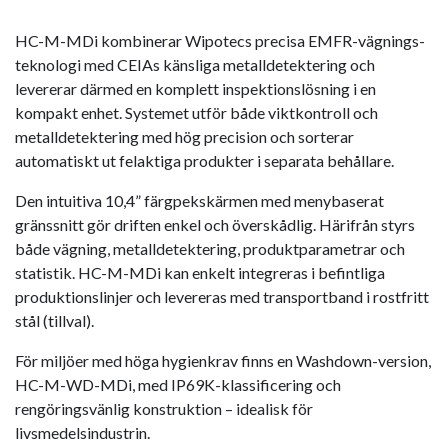
HC-M-MDi kombinerar Wipotecs precisa EMFR-vägnings­
teknologi med CEIAs känsliga metalldetektering och
levererar därmed en komplett inspektionslösning i en
kompakt enhet. Systemet utför både viktkontroll och
metalldetektering med hög precision och sorterar
automatiskt ut felaktiga produkter i separata behållare.
Den intuitiva 10,4” färgpekskärmen med menybaserat
gränssnitt gör driften enkel och överskådlig. Härifrån styrs
både vägning, metalldetektering, produktparametrar och
statistik. HC-M-MDi kan enkelt integreras i befintliga
produktionslinjer och levereras med transportband i rostfritt
stål (tillval).
För miljöer med höga hygienkrav finns en Washdown-version,
HC-M-WD-MDi, med IP69K-klassificering och
rengöringsvänlig konstruktion – idealisk för
livsmedelsindustrin.