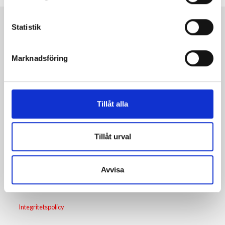
Statistik
PRODUKTER
Marknadsföring
SERVICE
Tillåt alla
OM OSS
KARRIÄR
Tillåt urval
KUNDREFERENSER
Avvisa
Integritetspolicy