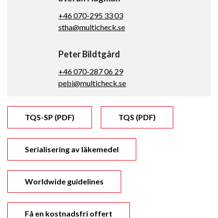
+46 070-295 33 03
stha@multicheck.se
Peter Bildtgård
+46 070-287 06 29
pebi@multicheck.se
TQS-SP (PDF)
TQS (PDF)
Serialisering av läkemedel
Worldwide guidelines
Få en kostnadsfri offert