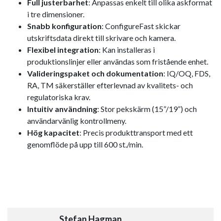
Full justerbarhet
: Anpassas enkelt till olika askformat
i tre dimensioner.
Snabb konfiguration
: ConfigureFast skickar
utskriftsdata direkt till skrivare och kamera.
Flexibel integration
: Kan installeras i
produktionslinjer eller användas som fristående enhet.
Valideringspaket och dokumentation
: IQ/OQ, FDS,
RA, TM säkerställer efterlevnad av kvalitets- och
regulatoriska krav.
Intuitiv användning
: Stor pekskärm (15”/19”) och
användarvänlig kontrollmeny.
Hög kapacitet
: Precis produkttransport med ett
genomflöde på upp till 600 st./min.
Stefan Hagman